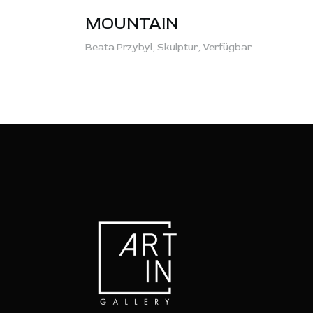
MOUNTAIN
Beata Przybyl,
Skulptur,
Verfügbar