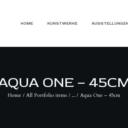
HOME
KUNSTWERKE
HOME
KUNSTWERKE
AUSSTELLUNGE
AUSSTELLUNGEN
NEWS
SHOP
AQUA ONE – 45C
GALERIE
Home
All Portfolio items
...
Aqua One – 45cm