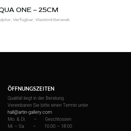
QUA ONE – 25CM
ulptur,
Verfügbar,
Vlastimil Beranek
ÖFFNUNGSZEITEN
Qualität liegt in der Beratung.
Vereinbaren Sie bitte einen Termin unter
hall@artin-gallery.com
Mo. & Di. – Geschlossen
Mi. – Sa. – 10.00 – 18.00